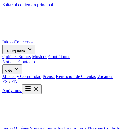
Saltar al contenido principal
Inicio
Conciertos
La Orquesta
Quiénes Somos
Músicos
Contrátanos
Noticias
Contacto
Más
Música y Comunidad
Prensa
Rendición de Cuentas
Vacantes
ES
/
EN
Apóyanos
Inicio
Quiénes Somos
Conciertos
La Orquesta
Noticias
Contacto