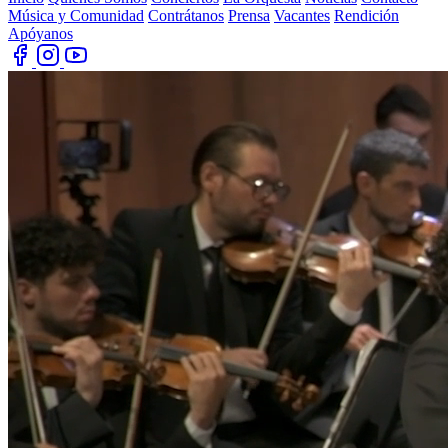
Música y Comunidad
Contrátanos
Prensa
Vacantes
Rendición
Apóyanos