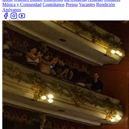
Música y Comunidad
Contrátanos
Prensa
Vacantes
Rendición
Apóyanos