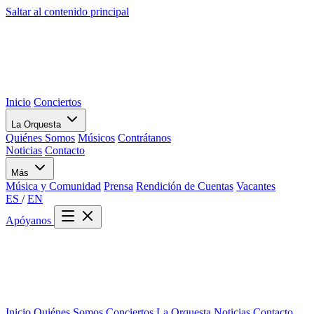
Saltar al contenido principal
Inicio
Conciertos
La Orquesta
Quiénes Somos
Músicos
Contrátanos
Noticias
Contacto
Más
Música y Comunidad
Prensa
Rendición de Cuentas
Vacantes
ES
/
EN
Apóyanos
Inicio
Quiénes Somos
Conciertos
La Orquesta
Noticias
Contacto