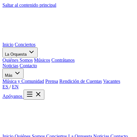
Saltar al contenido principal
Inicio
Conciertos
La Orquesta
Quiénes Somos
Músicos
Contrátanos
Noticias
Contacto
Más
Música y Comunidad
Prensa
Rendición de Cuentas
Vacantes
ES
/
EN
Apóyanos
Inicio
Quiénes Somos
Conciertos
La Orquesta
Noticias
Contacto