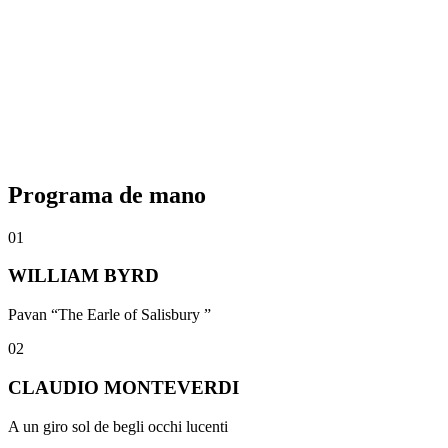
Nuevas posibilidades artísticas
Estas iniciativas demuestran que la formación artística trasciende los
escenarios convencionales. La música tiene el poder de reunir a las
comunidades y abrir un horizonte de nuevas posibilidades para las
futuras generaciones.
Programa de
mano
01
WILLIAM BYRD
Pavan “The Earle of Salisbury ”
02
CLAUDIO MONTEVERDI
A un giro sol de begli occhi lucenti