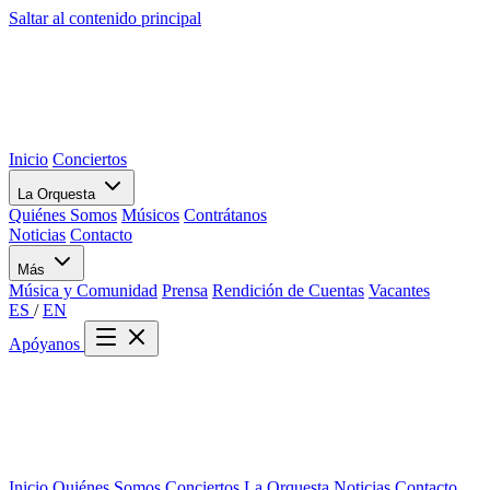
Saltar al contenido principal
Inicio
Conciertos
La Orquesta
Quiénes Somos
Músicos
Contrátanos
Noticias
Contacto
Más
Música y Comunidad
Prensa
Rendición de Cuentas
Vacantes
ES
/
EN
Apóyanos
Inicio
Quiénes Somos
Conciertos
La Orquesta
Noticias
Contacto