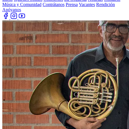
Música y Comunidad
Contrátanos
Prensa
Vacantes
Rendición
Apóyanos