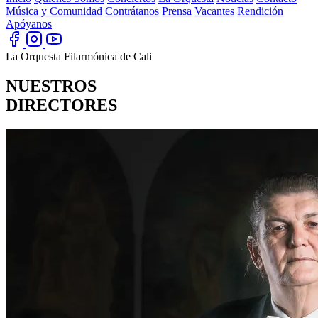
Música y Comunidad
Contrátanos
Prensa
Vacantes
Rendición
Apóyanos
La Orquesta Filarmónica de Cali
NUESTROS
DIRECTORES