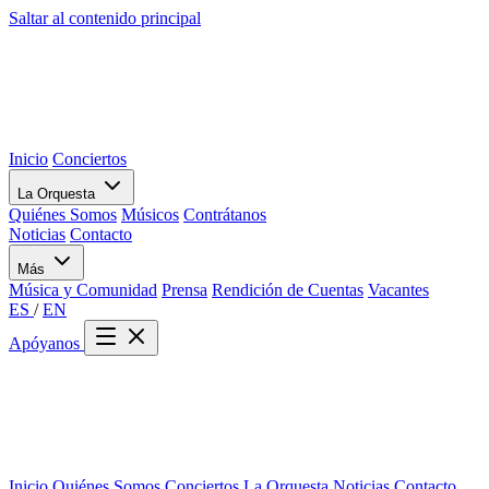
Saltar al contenido principal
Inicio
Conciertos
La Orquesta
Quiénes Somos
Músicos
Contrátanos
Noticias
Contacto
Más
Música y Comunidad
Prensa
Rendición de Cuentas
Vacantes
ES
/
EN
Apóyanos
Inicio
Quiénes Somos
Conciertos
La Orquesta
Noticias
Contacto