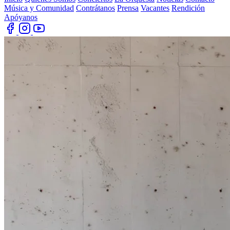
Música y Comunidad
Contrátanos
Prensa
Vacantes
Rendición
Apóyanos