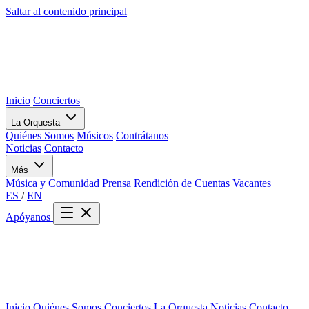
Saltar al contenido principal
Inicio
Conciertos
La Orquesta
Quiénes Somos
Músicos
Contrátanos
Noticias
Contacto
Más
Música y Comunidad
Prensa
Rendición de Cuentas
Vacantes
ES
/
EN
Apóyanos
Inicio
Quiénes Somos
Conciertos
La Orquesta
Noticias
Contacto