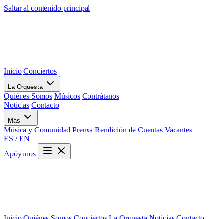
Saltar al contenido principal
Inicio
Conciertos
La Orquesta
Quiénes Somos
Músicos
Contrátanos
Noticias
Contacto
Más
Música y Comunidad
Prensa
Rendición de Cuentas
Vacantes
ES
/
EN
Apóyanos
Inicio
Quiénes Somos
Conciertos
La Orquesta
Noticias
Contacto