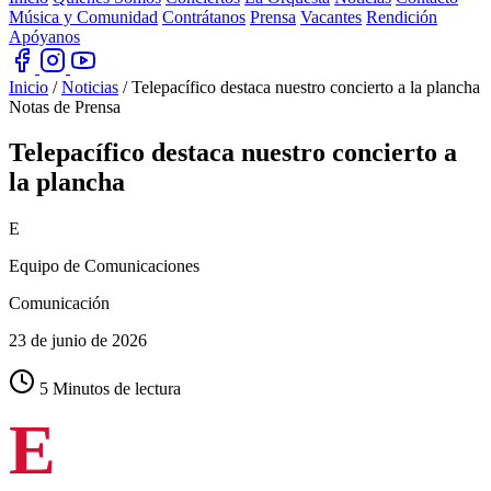
Música y Comunidad
Contrátanos
Prensa
Vacantes
Rendición
Apóyanos
Inicio
/
Noticias
/
Telepacífico destaca nuestro concierto a la plancha
Notas de Prensa
Telepacífico destaca nuestro concierto
a
la plancha
E
Equipo de Comunicaciones
Comunicación
23 de junio de 2026
5 Minutos de lectura
E
n la Orquesta Filarmónica de Cali seguimos afinando los
últimos detalles para una noche inolvidable, y los medios ya
están haciendo eco de lo que será un espectáculo sin