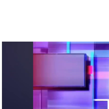
precedentes. La sección
Escenario
de
Telepacífico Noticias
nos
acompañó en nuestros ensayos y dedicó una nota especial para invitar
a toda la región a nuestro esperado
Concierto Sinfónico a la
Plancha
.