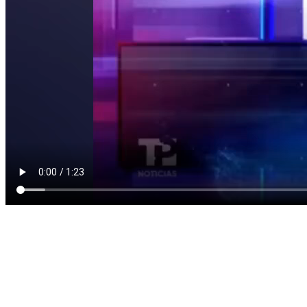
Tal como lo destacó el noticiero, este próximo
jueves 25 de junio a
las 7:00 p.m.
, el
Teatro Municipal de Cali
será el lugar perfecto
para revivir los más grandes éxitos de la balada romántica y el pop