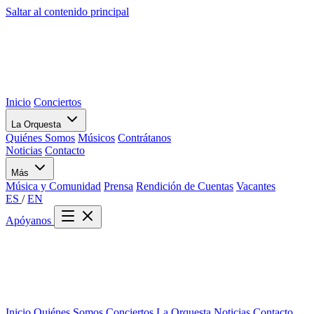
Saltar al contenido principal
Inicio
Conciertos
La Orquesta
Quiénes Somos
Músicos
Contrátanos
Noticias
Contacto
Más
Música y Comunidad
Prensa
Rendición de Cuentas
Vacantes
ES
/
EN
Apóyanos
Inicio
Quiénes Somos
Conciertos
La Orquesta
Noticias
Contacto