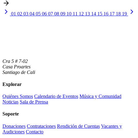
01
02
03
04
05
06
07
08
09
10
11
12
13
14
15
16
17
18
19
Cra 5 # 7-02
Casa Proartes
Santiago de Cali
Explorar
Quiénes Somos
Calendario de Eventos
Música y Comunidad
Noticias
Sala de Prensa
Soporte
Donaciones
Contrataciones
Rendición de Cuentas
Vacantes y
Audiciones
Contacto