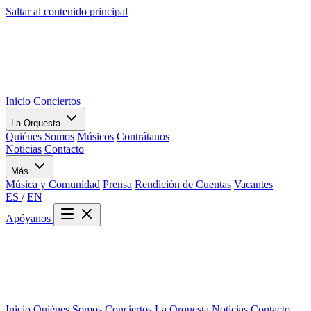
Saltar al contenido principal
Inicio
Conciertos
La Orquesta
Quiénes Somos
Músicos
Contrátanos
Noticias
Contacto
Más
Música y Comunidad
Prensa
Rendición de Cuentas
Vacantes
ES
/
EN
Apóyanos
Inicio
Quiénes Somos
Conciertos
La Orquesta
Noticias
Contacto