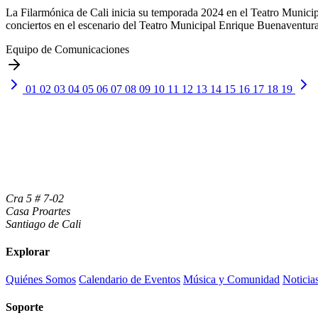
La Filarmónica de Cali inicia su temporada 2024 en el Teatro Munici
conciertos en el escenario del Teatro Municipal Enrique Buenaventura b
Equipo de Comunicaciones
01
02
03
04
05
06
07
08
09
10
11
12
13
14
15
16
17
18
19
Cra 5 # 7-02
Casa Proartes
Santiago de Cali
Explorar
Quiénes Somos
Calendario de Eventos
Música y Comunidad
Noticia
Soporte