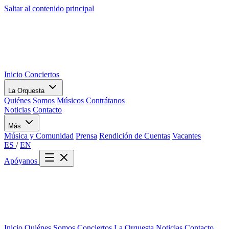
Saltar al contenido principal
Inicio
Conciertos
La Orquesta
Quiénes Somos
Músicos
Contrátanos
Noticias
Contacto
Más
Música y Comunidad
Prensa
Rendición de Cuentas
Vacantes
ES
/
EN
Apóyanos
Inicio
Quiénes Somos
Conciertos
La Orquesta
Noticias
Contacto