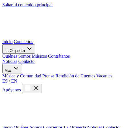
Saltar al contenido principal
Inicio
Conciertos
La Orquesta
Quiénes Somos
Músicos
Contrátanos
Noticias
Contacto
Más
Música y Comunidad
Prensa
Rendición de Cuentas
Vacantes
ES
/
EN
Apóyanos
Inicio
Quiénes Somos
Conciertos
La Orquesta
Noticias
Contacto