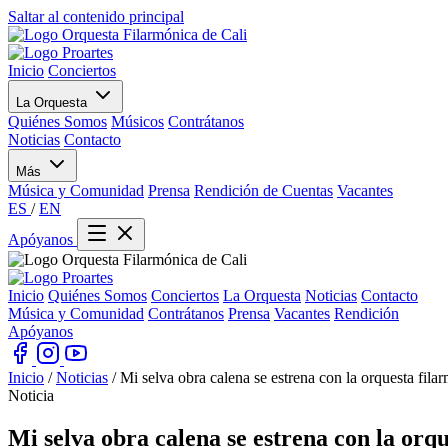
Saltar al contenido principal
Inicio
Conciertos
La Orquesta
Quiénes Somos
Músicos
Contrátanos
Noticias
Contacto
Más
Música y Comunidad
Prensa
Rendición de Cuentas
Vacantes
ES
/
EN
Apóyanos
Inicio
Quiénes Somos
Conciertos
La Orquesta
Noticias
Contacto
Música y Comunidad
Contrátanos
Prensa
Vacantes
Rendición
Apóyanos
Inicio
/
Noticias
/
Mi selva obra calena se estrena con la orquesta fila
Noticia
Mi selva obra calena se estrena con
la orqu