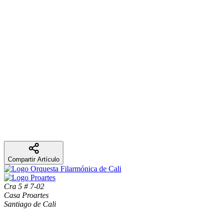
Wolfang Amadeus Mozart
Concierto para violín No. 5 en la mayor K. 219
Franz Joseph Haydn
Sinfonía No. 104 en re mayor “Londres”
Descarga programa de mano aquí
Compartir Artículo
Cra 5 # 7-02
Casa Proartes
Santiago de Cali