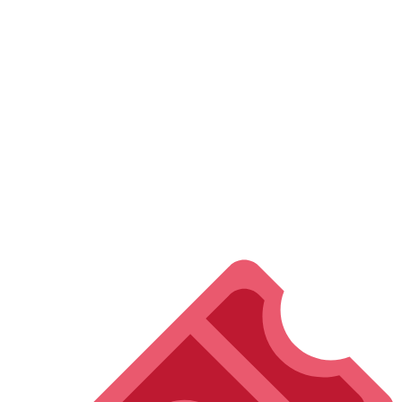
orquesta se fusionarán para ofrecer una experiencia sonora
única»
, afirma el maestro Francesco Belli.
El
Ensamble Tamborimba
, reconocido por su virtuosismo y
exploración sonora, aportará su inigualable talento en la interpretación
de la
Carmen Suite
, elevando la intensidad y la emoción de esta pieza
icónica.
El concierto iniciará a las
7:00 p.m.
y será una oportunidad única para
disfrutar de la música sinfónica con una propuesta innovadora y llena
de energía.