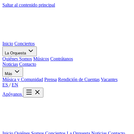
Saltar al contenido principal
Inicio
Conciertos
La Orquesta
Quiénes Somos
Músicos
Contrátanos
Noticias
Contacto
Más
Música y Comunidad
Prensa
Rendición de Cuentas
Vacantes
ES
/
EN
Apóyanos
Inicio
Quiénes Somos
Conciertos
La Orquesta
Noticias
Contacto