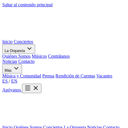
Saltar al contenido principal
Inicio
Conciertos
La Orquesta
Quiénes Somos
Músicos
Contrátanos
Noticias
Contacto
Más
Música y Comunidad
Prensa
Rendición de Cuentas
Vacantes
ES
/
EN
Apóyanos
Inicio
Quiénes Somos
Conciertos
La Orquesta
Noticias
Contacto