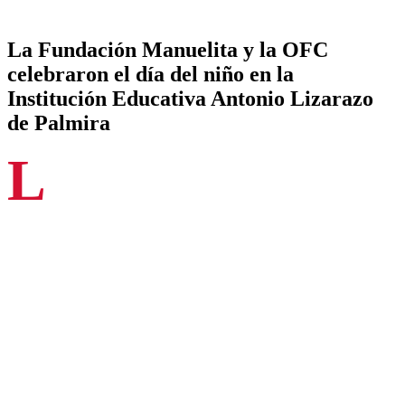
La Fundación Manuelita y la OFC
celebraron el día del niño en la
Institución Educativa Antonio Lizarazo
de Palmira
L
os estudiantes de la Institución Educativa Antonio Lizarazo
sede Bosques del Edén del municipio de Palmira, disfrutaron
el pasado martes 25 de abril del 2023 de un concierto único,
como parte de la celebración del Día del Niño.
La Fundación Manuelita y la OFC se unieron para darle a los
pequeños un recorrido sonoro por varias de las composiciones más
importantes de la música clásica.
Niños, niñas y adolescentes se adentraron en el maravilloso mundo de
este genero musical, gracias a la excelente interpretación los músicos
de la Orquesta Filarmónica de Cali guiados por la batuta del maestro