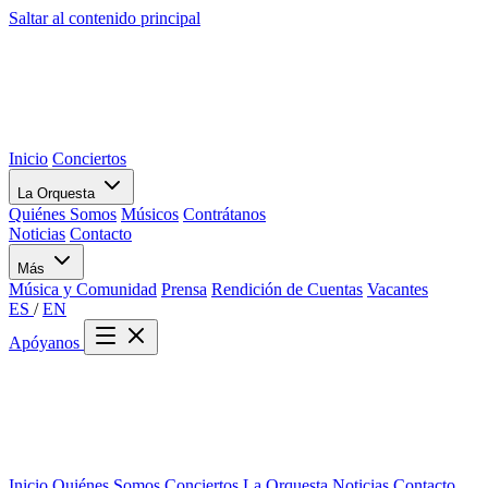
Saltar al contenido principal
Inicio
Conciertos
La Orquesta
Quiénes Somos
Músicos
Contrátanos
Noticias
Contacto
Más
Música y Comunidad
Prensa
Rendición de Cuentas
Vacantes
ES
/
EN
Apóyanos
Inicio
Quiénes Somos
Conciertos
La Orquesta
Noticias
Contacto