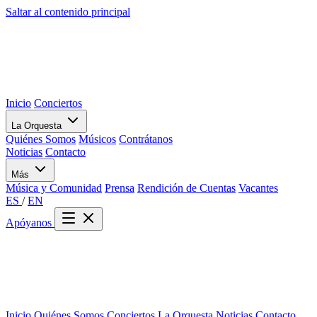
Saltar al contenido principal
Inicio
Conciertos
La Orquesta
Quiénes Somos
Músicos
Contrátanos
Noticias
Contacto
Más
Música y Comunidad
Prensa
Rendición de Cuentas
Vacantes
ES
/
EN
Apóyanos
Inicio
Quiénes Somos
Conciertos
La Orquesta
Noticias
Contacto