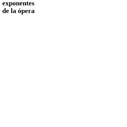
exponentes
de la ópera
Este viernes 25 de febrero, la Orquesta Filarmónica de Cali,
obras de Verdi, Puccini, Leoncavallo y Mascagni.
Para esta ocasión, la Orquesta Filarmónica de Cali, bajo la
operística de los compositores italianos. Será un momento pa
Giacomo Puccini; Il sogno de la ópera Guglielmo Ratcliff 
Leoncavalli y Ballo de la ópera Macbeth de Verdi.