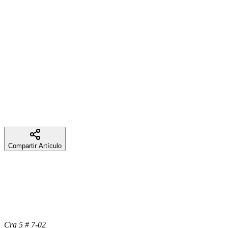
-Mi Selva
Sergei Prokofiev
-Concierto para violín N°2
Félix Mendelssohn
-Sueño de una noche de verano, Suite.
Compartir Artículo
Cra 5 # 7-02