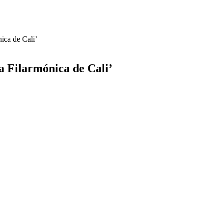
ica de Cali’
a
Filarmónica de Cali’
thoven de Bellas Artes bajo la batuta de la maestra Tatiana Pé