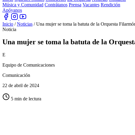
Música y Comunidad
Contrátanos
Prensa
Vacantes
Rendición
Apóyanos
Inicio
/
Noticias
/
Una mujer se toma la batuta de la Orquesta Filarmón
Noticia
Una mujer se toma la batuta de la Orquest
E
Equipo de Comunicaciones
Comunicación
22 de abril de 2024
5 min de lectura
El próximo jueves 25 de abril a la 7:00 p.m. en la Sala Bee