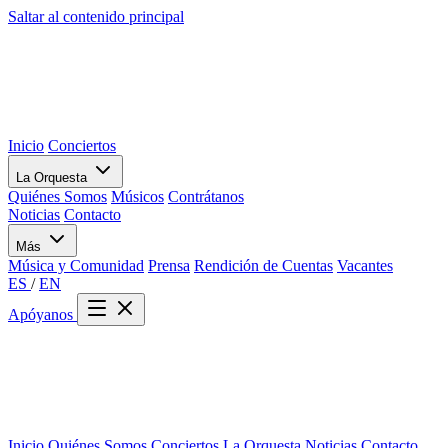
Saltar al contenido principal
Inicio
Conciertos
La Orquesta
Quiénes Somos
Músicos
Contrátanos
Noticias
Contacto
Más
Música y Comunidad
Prensa
Rendición de Cuentas
Vacantes
ES
/
EN
Apóyanos
Inicio
Quiénes Somos
Conciertos
La Orquesta
Noticias
Contacto