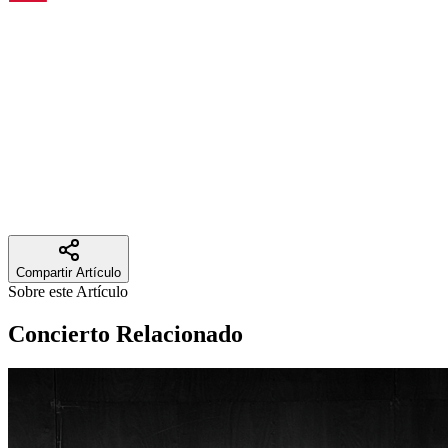
Pedro Morales Pino, el compositor cartagüeño considerado el
padre de la música andina colombiana, a 100 años de su muerte.
El evento se realizará el jueves 28 de mayo a las 7:00 p. m. en la Sala
Beethoven del Instituto Departamental de Bellas Artes. Las entradas
tienen un valor de $50.000 y están disponibles en tuboleta.com, Casa
Proartes y taquilla el día del evento desde las 4:30 p. m.
Ver la publicación completa en Diario Occidente →
Compartir Artículo
Sobre este Artículo
Concierto
Relacionado