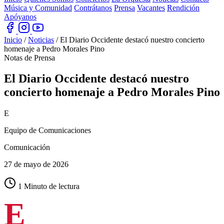
Música y Comunidad
Contrátanos
Prensa
Vacantes
Rendición
Apóyanos
Inicio
/
Noticias
/
El Diario Occidente destacó nuestro concierto
homenaje a Pedro Morales Pino
Notas de Prensa
El Diario Occidente destacó nuestro
concierto homenaje a
Pedro Morales Pino
E
Equipo de Comunicaciones
Comunicación
27 de mayo de 2026
1 Minuto de lectura
E
l Diario Occidente publicó una nota sobre el concierto de
temporada de la Orquesta Filarmónica de Cali en homenaje a