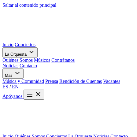
Saltar al contenido principal
Inicio
Conciertos
La Orquesta
Quiénes Somos
Músicos
Contrátanos
Noticias
Contacto
Más
Música y Comunidad
Prensa
Rendición de Cuentas
Vacantes
ES
/
EN
Apóyanos
Inicio
Quiénes Somos
Conciertos
La Orquesta
Noticias
Contacto