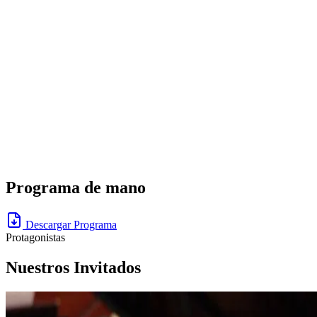
acompañado momentos de fe, esperanza, gratitud y fortaleza en
distintas generaciones.
La presentación también pone en escena el trabajo artístico y
formativo que realiza la
Escuela de Música Desepaz
, donde niños y
jóvenes encuentran en la música una oportunidad para desarrollar su
talento, fortalecer valores y construir comunidad. Este concierto refleja
ese proceso de aprendizaje y crecimiento, llevado ahora a uno de los
escenarios más importantes de la ciudad.
Programa de
mano
Descargar Programa
Protagonistas
Nuestros Invitados