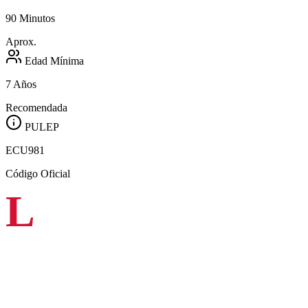
90 Minutos
Aprox.
Edad Mínima
7 Años
Recomendada
PULEP
ECU981
Código Oficial
L
a Orquesta Filarmónica de Cali y su Coro Juvenil ofrecerán
una noche en la que la fuerza del formato sinfónico se unirá a
algunas de las canciones e himnos más representativos de la
música cristiana, en una experiencia que celebra la fe, la esperanza y
el poder de la música para reunir a las personas.
Cuando un joven sube al escenario para cantar aquello en lo que cree,