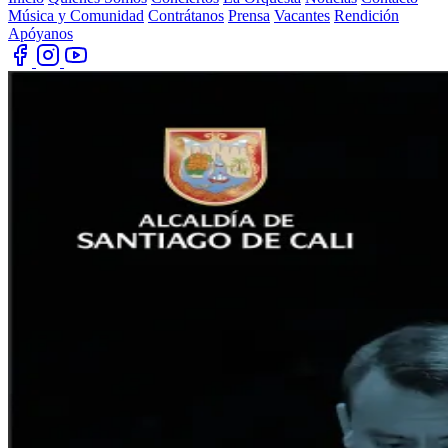
Música y Comunidad
Contrátanos
Prensa
Vacantes
Rendición
Apóyanos