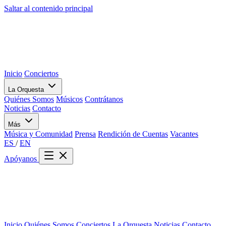
Saltar al contenido principal
Inicio
Conciertos
La Orquesta
Quiénes Somos
Músicos
Contrátanos
Noticias
Contacto
Más
Música y Comunidad
Prensa
Rendición de Cuentas
Vacantes
ES
/
EN
Apóyanos
Inicio
Quiénes Somos
Conciertos
La Orquesta
Noticias
Contacto