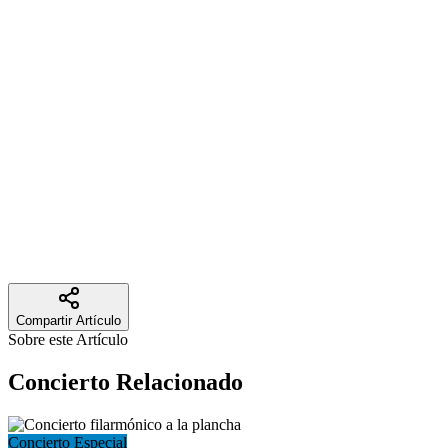
Amanda Miguel, Yuri y el dúo Pimpinela.
Agradecemos a
The Cali Review
por seguir acompañando y
visibilizando la programación cultural de la ciudad, y los invitamos a
leer la nota completa en su sitio web.
Leer nota completa
Compartir Artículo
Sobre este Artículo
Concierto
Relacionado
Concierto Especial