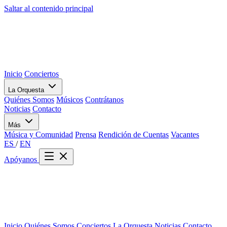
Saltar al contenido principal
Inicio
Conciertos
La Orquesta
Quiénes Somos
Músicos
Contrátanos
Noticias
Contacto
Más
Música y Comunidad
Prensa
Rendición de Cuentas
Vacantes
ES
/
EN
Apóyanos
Inicio
Quiénes Somos
Conciertos
La Orquesta
Noticias
Contacto