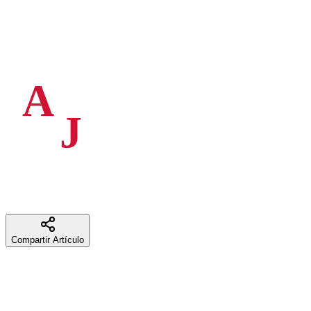
La Orquesta Filarmónica de Cali informa que, una vez finalizado el
proceso de evaluación y audiciones correspondiente a la convocatoria
pública, se publica el acta oficial con los resultados de los siguientes
cargos:
A
sistente de Concertino
J
efe de Fila – Viola
Agradecemos la participación de todos los músicos
postulados y extendemos nuestras felicitaciones a los seleccionados.
Para consultar el acta,
haga clic aquí
Compartir Artículo