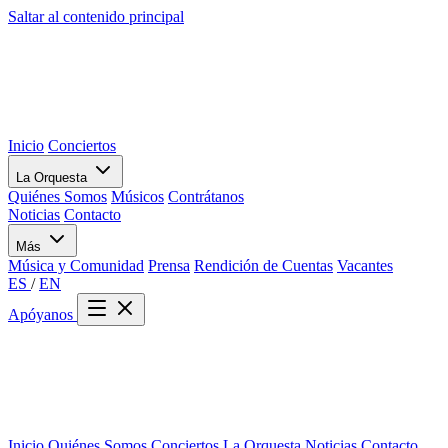
Saltar al contenido principal
Inicio
Conciertos
La Orquesta
Quiénes Somos
Músicos
Contrátanos
Noticias
Contacto
Más
Música y Comunidad
Prensa
Rendición de Cuentas
Vacantes
ES
/
EN
Apóyanos
Inicio
Quiénes Somos
Conciertos
La Orquesta
Noticias
Contacto