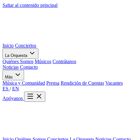
Saltar al contenido principal
Inicio
Conciertos
La Orquesta
Quiénes Somos
Músicos
Contrátanos
Noticias
Contacto
Más
Música y Comunidad
Prensa
Rendición de Cuentas
Vacantes
ES
/
EN
Apóyanos
Inicio
Quiénes Somos
Conciertos
La Orquesta
Noticias
Contacto