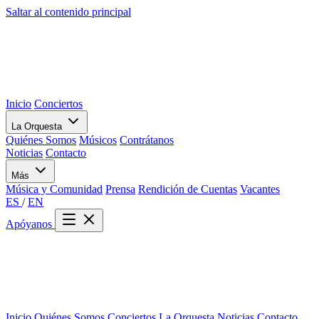
Saltar al contenido principal
Inicio
Conciertos
La Orquesta
Quiénes Somos
Músicos
Contrátanos
Noticias
Contacto
Más
Música y Comunidad
Prensa
Rendición de Cuentas
Vacantes
ES
/
EN
Apóyanos
Inicio
Quiénes Somos
Conciertos
La Orquesta
Noticias
Contacto