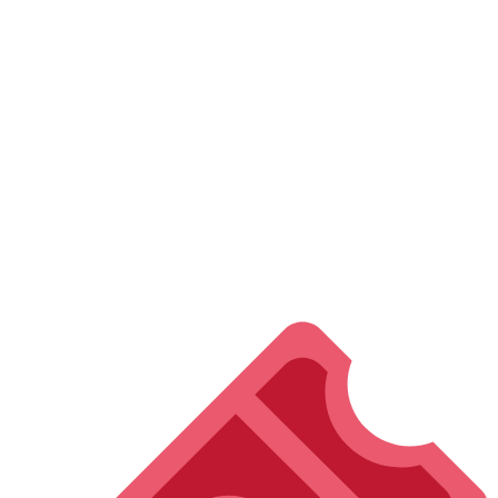
orquesta se fusionarán para ofrecer una experiencia sonora
única»
, afirma el maestro Francesco Belli.
El
Ensamble Tamborimba
, reconocido por su virtuosismo y
exploración sonora, aportará su inigualable talento en la interpretación
de la
Carmen Suite
, elevando la intensidad y la emoción de esta pieza
icónica.
El concierto iniciará a las
7:00 p.m.
y será una oportunidad única para
disfrutar de la música sinfónica con una propuesta innovadora y llena
de energía.