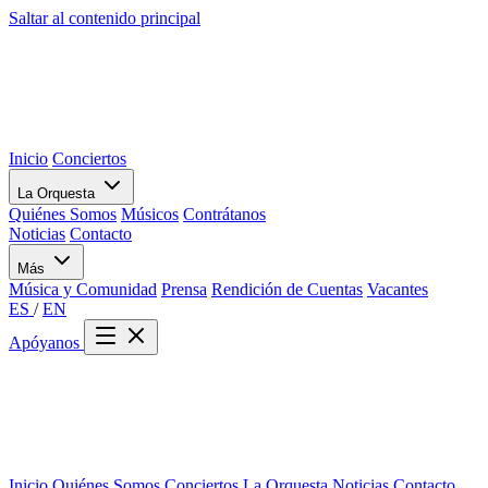
Saltar al contenido principal
Inicio
Conciertos
La Orquesta
Quiénes Somos
Músicos
Contrátanos
Noticias
Contacto
Más
Música y Comunidad
Prensa
Rendición de Cuentas
Vacantes
ES
/
EN
Apóyanos
Inicio
Quiénes Somos
Conciertos
La Orquesta
Noticias
Contacto