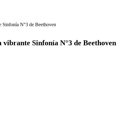
nte Sinfonía N°3 de Beethoven
a vibrante Sinfonía
N°3 de Beethoven
l maestro Francesco regalamos una experiencia inolvidable a 
 de Beethoven. Este concierto incluyó obras de grandes comp