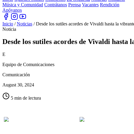
Música y Comunidad
Contrátanos
Prensa
Vacantes
Rendición
Apóyanos
Inicio
/
Noticias
/
Desde los sutiles acordes de Vivaldi hasta la vibra
Noticia
Desde los sutiles acordes de Vivaldi hasta l
E
Equipo de Comunicaciones
Comunicación
August 30, 2024
5 min de lectura
Una noche mágica en Cali
Bajo la batuta de
sutiles acordes de Vivaldi hasta la vibrante Sinfonía N°3