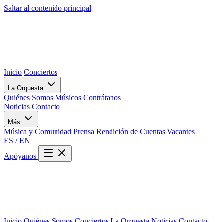
Saltar al contenido principal
Inicio
Conciertos
La Orquesta
Quiénes Somos
Músicos
Contrátanos
Noticias
Contacto
Más
Música y Comunidad
Prensa
Rendición de Cuentas
Vacantes
ES
/
EN
Apóyanos
Inicio
Quiénes Somos
Conciertos
La Orquesta
Noticias
Contacto