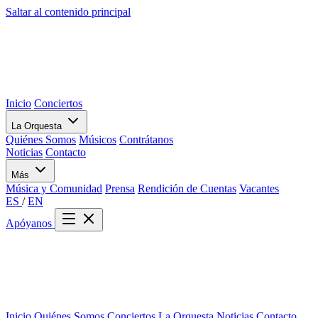
Saltar al contenido principal
Inicio
Conciertos
La Orquesta
Quiénes Somos
Músicos
Contrátanos
Noticias
Contacto
Más
Música y Comunidad
Prensa
Rendición de Cuentas
Vacantes
ES
/
EN
Apóyanos
Inicio
Quiénes Somos
Conciertos
La Orquesta
Noticias
Contacto