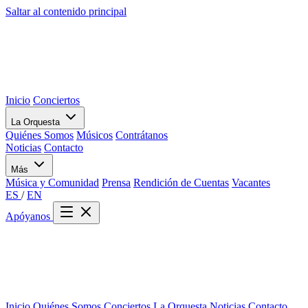
Saltar al contenido principal
Inicio
Conciertos
La Orquesta
Quiénes Somos
Músicos
Contrátanos
Noticias
Contacto
Más
Música y Comunidad
Prensa
Rendición de Cuentas
Vacantes
ES
/
EN
Apóyanos
Inicio
Quiénes Somos
Conciertos
La Orquesta
Noticias
Contacto