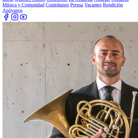
Música y Comunidad
Contrátanos
Prensa
Vacantes
Rendición
Apóyanos