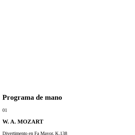
Bajo la dirección del maestro Martín Buitrago
Guiados por la batuta del maestro Martín Buitrago, los músicos de la
Camerata llevarán a los asistentes por un recorrido sonoro que busca
desmitificar la música de formato clásico. El objetivo es mostrar los
colores de cada instrumento, las dinámicas de la orquesta y la emoción
que transmite cada nota, logrando que las nuevas generaciones vean
en la música sinfónica un espacio cercano, vivo y lleno de
posibilidades.
Programa de
mano
01
W. A. MOZART
Divertimento en Fa Mayor, K.138