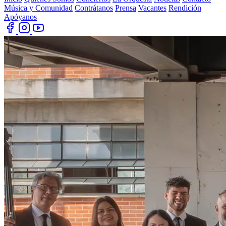
Música y Comunidad
Contrátanos
Prensa
Vacantes
Rendición
Apóyanos