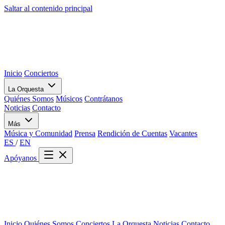
Saltar al contenido principal
Inicio
Conciertos
La Orquesta
Quiénes Somos
Músicos
Contrátanos
Noticias
Contacto
Más
Música y Comunidad
Prensa
Rendición de Cuentas
Vacantes
ES
/
EN
Apóyanos
Inicio
Quiénes Somos
Conciertos
La Orquesta
Noticias
Contacto