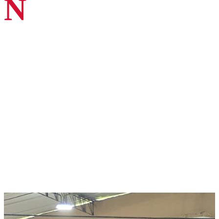
N
uestra Camerata llega a Cartago con una propuesta
pedagógica única, diseñada para acercar la magia de la
música sinfónica a las nuevas generaciones y abrir nuevos
horizontes culturales.
Una experiencia para descubrir la música
La música tiene el poder innegable de transformar, de crear encuentros
y, sobre todo, de abrir nuevos horizontes. Con este firme propósito, la
Camerata de la Orquesta Filarmónica de Cali emprende un viaje muy
especial hacia el municipio de Cartago. Este evento no es solo una
presentación tradicional, sino una
actividad pedagógica
cuidadosamente diseñada para que los más jóvenes interactúen,
aprendan y se conecten con el universo de los sonidos sinfónicos.