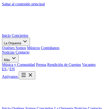
Saltar al contenido principal
Inicio
Conciertos
La Orquesta
Quiénes Somos
Músicos
Contrátanos
Noticias
Contacto
Más
Música y Comunidad
Prensa
Rendición de Cuentas
Vacantes
ES
/
EN
Apóyanos
Inicio
Quiénes Somos
Conciertos
La Orquesta
Noticias
Contacto