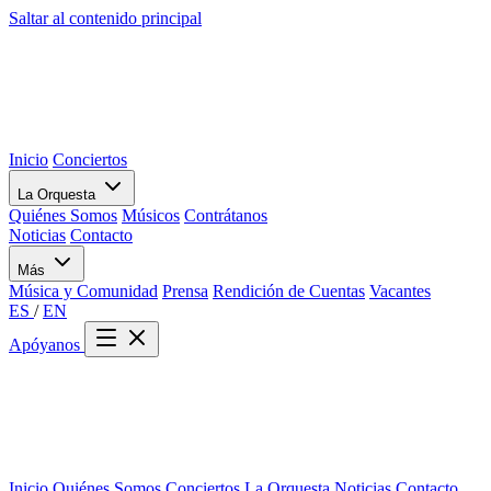
Saltar al contenido principal
Inicio
Conciertos
La Orquesta
Quiénes Somos
Músicos
Contrátanos
Noticias
Contacto
Más
Música y Comunidad
Prensa
Rendición de Cuentas
Vacantes
ES
/
EN
Apóyanos
Inicio
Quiénes Somos
Conciertos
La Orquesta
Noticias
Contacto