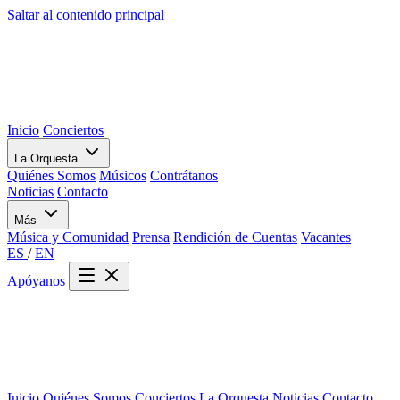
Saltar al contenido principal
Inicio
Conciertos
La Orquesta
Quiénes Somos
Músicos
Contrátanos
Noticias
Contacto
Más
Música y Comunidad
Prensa
Rendición de Cuentas
Vacantes
ES
/
EN
Apóyanos
Inicio
Quiénes Somos
Conciertos
La Orquesta
Noticias
Contacto