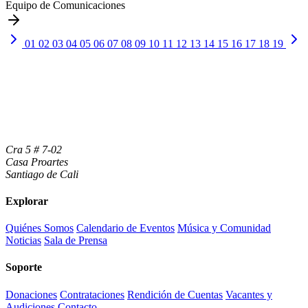
Equipo de Comunicaciones
01
02
03
04
05
06
07
08
09
10
11
12
13
14
15
16
17
18
19
Cra 5 # 7-02
Casa Proartes
Santiago de Cali
Explorar
Quiénes Somos
Calendario de Eventos
Música y Comunidad
Noticias
Sala de Prensa
Soporte
Donaciones
Contrataciones
Rendición de Cuentas
Vacantes y
Audiciones
Contacto