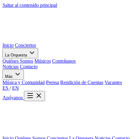
Saltar al contenido principal
Inicio
Conciertos
La Orquesta
Quiénes Somos
Músicos
Contrátanos
Noticias
Contacto
Más
Música y Comunidad
Prensa
Rendición de Cuentas
Vacantes
ES
/
EN
Apóyanos
Inicio
Quiénes Somos
Conciertos
La Orquesta
Noticias
Contacto