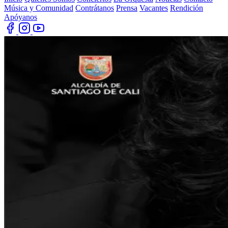
Música y Comunidad
Contrátanos
Prensa
Vacantes
Rendición
Apóyanos