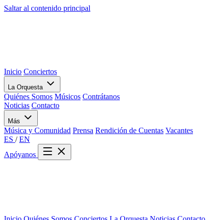
Saltar al contenido principal
Inicio
Conciertos
La Orquesta
Quiénes Somos
Músicos
Contrátanos
Noticias
Contacto
Más
Música y Comunidad
Prensa
Rendición de Cuentas
Vacantes
ES
/
EN
Apóyanos
Inicio
Quiénes Somos
Conciertos
La Orquesta
Noticias
Contacto