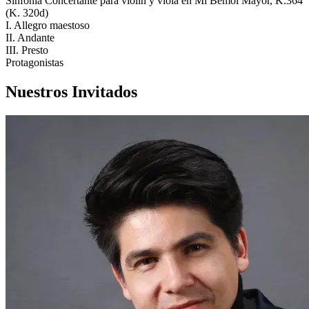
Sinfonía Concertante para violín y viola en Mi Bemol Mayor, K.364
(K. 320d)
I. Allegro maestoso
II. Andante
III. Presto
Protagonistas
Nuestros Invitados