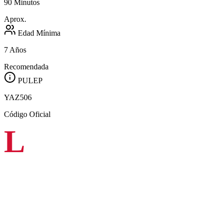
90 Minutos
Aprox.
Edad Mínima
7 Años
Recomendada
PULEP
YAZ506
Código Oficial
L
a Orquesta Filarmónica de Cali invita a su próximo
Concierto de Temporada: Raíces Concertantes
, una
noche que reunirá la fuerza dramática de Mozart, el
virtuosismo del violín y la viola, y una obra colombiana que dialoga
con la memoria sonora del país.
El concierto se realizará el
jueves 9 de julio de 2026, a las 7:00 p.m.,
en la Sala Beethoven
, bajo la dirección del maestro colombiano