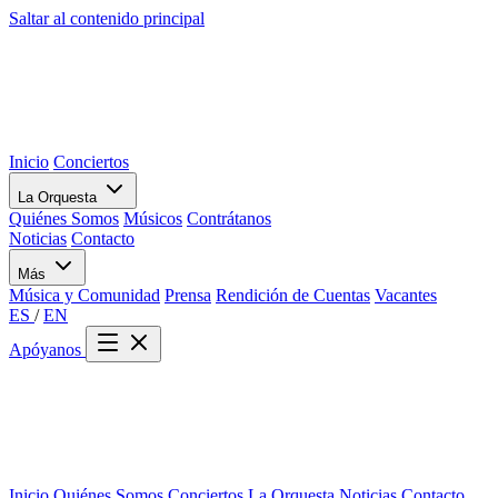
Saltar al contenido principal
Inicio
Conciertos
La Orquesta
Quiénes Somos
Músicos
Contrátanos
Noticias
Contacto
Más
Música y Comunidad
Prensa
Rendición de Cuentas
Vacantes
ES
/
EN
Apóyanos
Inicio
Quiénes Somos
Conciertos
La Orquesta
Noticias
Contacto