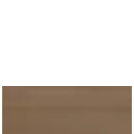
Valle del Cauca.
Una experiencia pedagógica que acercó la música de cámara a niños,
jóvenes y familias de nuestra comunidad. Porque la cultura
transforma.
Vive la Filarmónica es posible gracias al apoyo de Proartes, Ministerio
de Culturas, Artes para la Paz, Asociación Nacional de las Artes y el
Plan Nacional de Música para la Convivencia.