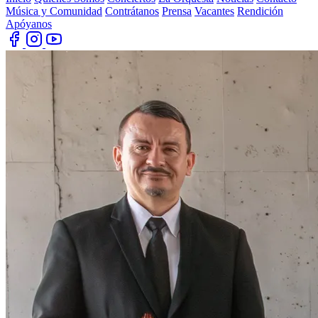
Música y Comunidad
Contrátanos
Prensa
Vacantes
Rendición
Apóyanos