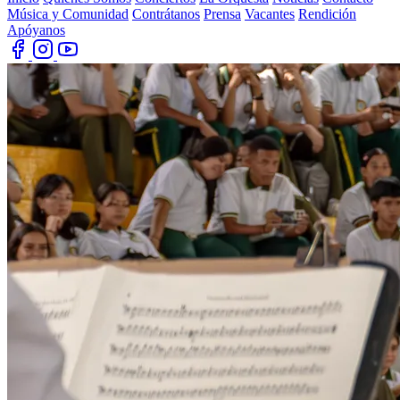
Música y Comunidad
Contrátanos
Prensa
Vacantes
Rendición
Apóyanos