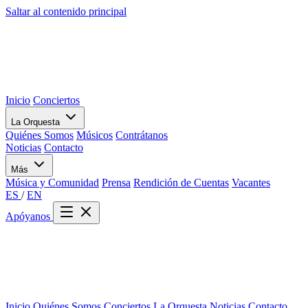
Saltar al contenido principal
Inicio
Conciertos
La Orquesta
Quiénes Somos
Músicos
Contrátanos
Noticias
Contacto
Más
Música y Comunidad
Prensa
Rendición de Cuentas
Vacantes
ES
/
EN
Apóyanos
Inicio
Quiénes Somos
Conciertos
La Orquesta
Noticias
Contacto