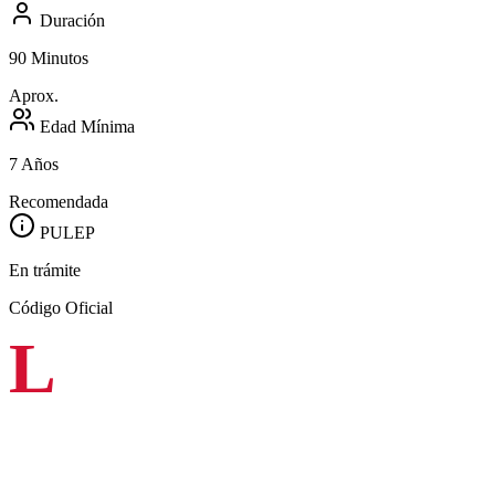
Duración
90 Minutos
Aprox.
Edad Mínima
7 Años
Recomendada
PULEP
En trámite
Código Oficial
L
a música sinfónica también pertenece a los territorios, a los
colegios, a las nuevas generaciones y a las comunidades que
muchas veces están lejos de los escenarios tradicionales.
El martes 19 de mayo, estaremos en Dagua para compartir un
concierto de temporada con la comunidad de la Institución